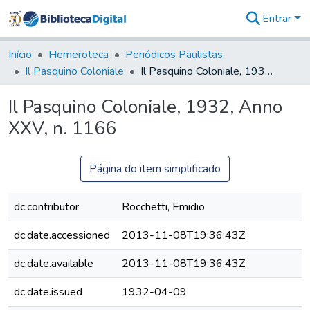
Entrar
Comunidades
&
Início
Hemeroteca
Periódicos Paulistas
Coleções
Il Pasquino Coloniale
Il Pasquino Coloniale, 1932, Anno XXV, n. 1166
Tudo na
Biblioteca
Il Pasquino Coloniale, 1932, Anno
Digital
XXV, n. 1166
Estatísticas
Página do item simplificado
dc.contributor
Rocchetti, Emidio
dc.date.accessioned
2013-11-08T19:36:43Z
dc.date.available
2013-11-08T19:36:43Z
dc.date.issued
1932-04-09