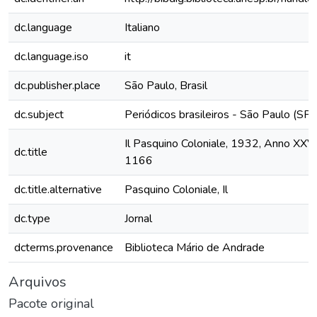
dc.language
Italiano
dc.language.iso
it
dc.publisher.place
São Paulo, Brasil
dc.subject
Periódicos brasileiros - São Paulo (SP)
Il Pasquino Coloniale, 1932, Anno XXV,
dc.title
1166
dc.title.alternative
Pasquino Coloniale, Il
dc.type
Jornal
dcterms.provenance
Biblioteca Mário de Andrade
Arquivos
Pacote original