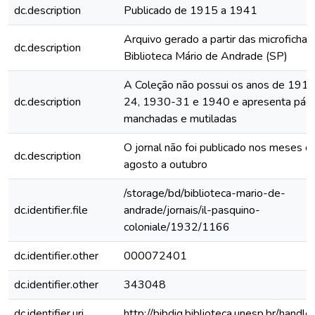
dc.description
Publicado de 1915 a 1941
Arquivo gerado a partir das microfichas
dc.description
Biblioteca Mário de Andrade (SP)
A Coleção não possui os anos de 191
dc.description
24, 1930-31 e 1940 e apresenta pági
manchadas e mutiladas
O jornal não foi publicado nos meses d
dc.description
agosto a outubro
/storage/bd/biblioteca-mario-de-
dc.identifier.file
andrade/jornais/il-pasquino-
coloniale/1932/1166
dc.identifier.other
000072401
dc.identifier.other
343048
dc.identifier.uri
http://bibdig.biblioteca.unesp.br/handl