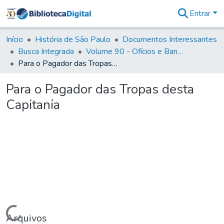
Entrar
Comunidades
&
Início
História de São Paulo
Documentos Interessantes
Coleções
Busca Integrada
Volume 90 - Ofícios e Bandos do Capitão General, Conde de Palma, aos funcionários da Capitania (1814- 1817)
Tudo na
Para o Pagador das Tropas desta Capitania
Biblioteca
Digital
Para o Pagador das Tropas desta
Estatísticas
Capitania
Carregando...
Arquivos