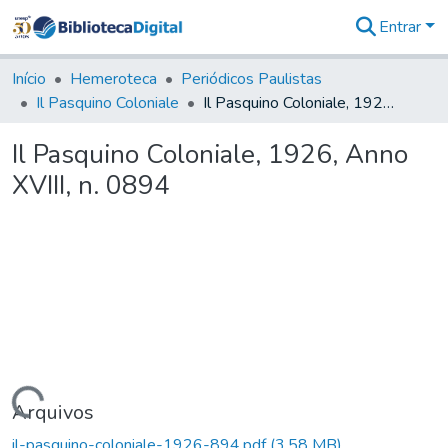
Entrar
Comunidades
&
Início
Hemeroteca
Periódicos Paulistas
Coleções
Il Pasquino Coloniale
Il Pasquino Coloniale, 1926, Anno XVIII, n. 0894
Tudo na
Biblioteca
Il Pasquino Coloniale, 1926, Anno
Digital
XVIII, n. 0894
Estatísticas
Carregando...
Arquivos
il-pasquino-coloniale-1926-894.pdf
(3,58 MB)