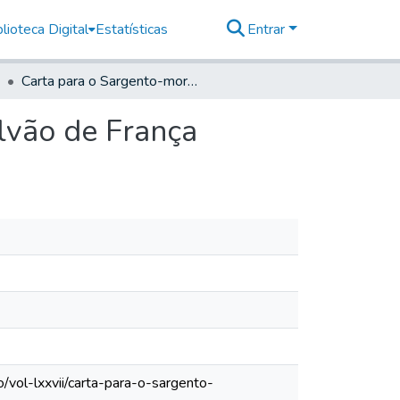
lioteca Digital
Estatísticas
Entrar
Carta para o Sargento-mor de Ordenanças José Galvão de França
lvão de França
/vol-lxxvii/carta-para-o-sargento-