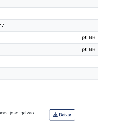
777
pt_BR
pt_BR
ncas-jose-galvao-
Baixar