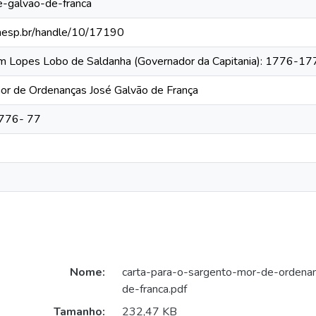
-galvao-de-franca
.unesp.br/handle/10/17190
tim Lopes Lobo de Saldanha (Governador da Capitania): 1776-1
or de Ordenanças José Galvão de França
1776- 77
Nome:
carta-para-o-sargento-mor-de-ordena
de-franca.pdf
Tamanho:
232,47 KB