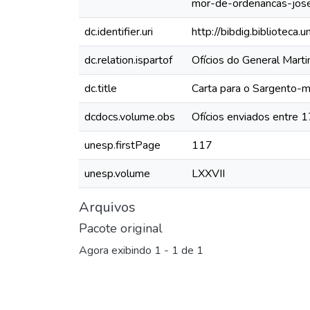
mor-de-ordenancas-jose
dc.identifier.uri
http://bibdig.biblioteca
dc.relation.ispartof
Ofícios do General Mar
dc.title
Carta para o Sargento-m
dcdocs.volume.obs
Ofícios enviados entre 
unesp.firstPage
117
unesp.volume
LXXVII
Arquivos
Pacote original
Agora exibindo
1 - 1 de 1