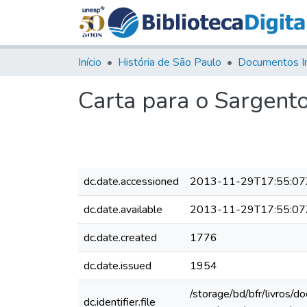
Início
História de São Paulo
Documentos I
Carta para o Sargent
dc.date.accessioned
2013-11-29T17:55:07
dc.date.available
2013-11-29T17:55:07
dc.date.created
1776
dc.date.issued
1954
/storage/bd/bfr/livros/
dc.identifier.file