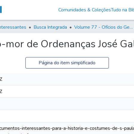
Comunidades & Coleções
Tudo na Bib
nteressantes
Busca Integrada
Volume 77 - Ofícios do General Martim Lopes Lobo de Saldanha (Governador da Capitania): 1776-1777
o-mor de Ordenanças José Ga
Página do item simplificado
Z
Z
documentos-interessantes-para-a-historia-e-costumes-de-s-paulo