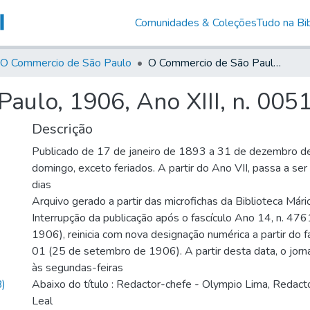
Comunidades & Coleções
Tudo na Bib
O Commercio de São Paulo
O Commercio de São Paulo, 1906, Ano XIII, n. 0051
aulo, 1906, Ano XIII, n. 005
Descrição
Publicado de 17 de janeiro de 1893 a 31 de dezembro d
domingo, exceto feriados. A partir do Ano VII, passa a se
dias
Arquivo gerado a partir das microfichas da Biblioteca Már
Interrupção da publicação após o fascículo Ano 14, n. 476
1906), reinicia com nova designação numérica a partir do f
01 (25 de setembro de 1906). A partir desta data, o jornal
às segundas-feiras
)
Abaixo do título : Redactor-chefe - Olympio Lima, Redactor
Leal