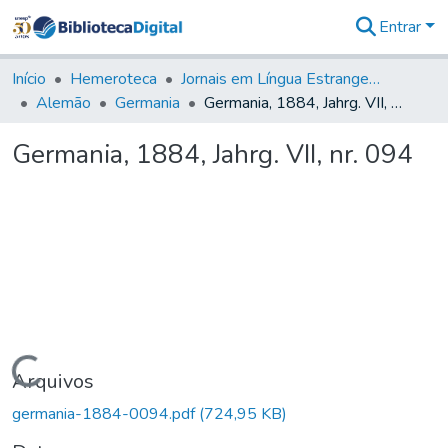
Entrar
Comunidades
&
Início
Hemeroteca
Jornais em Língua Estrangeira
Coleções
Alemão
Germania
Germania, 1884, Jahrg. VII, nr. 094
Tudo na
Biblioteca
Germania, 1884, Jahrg. VII, nr. 094
Digital
Estatísticas
Carregando...
Arquivos
germania-1884-0094.pdf
(724,95 KB)