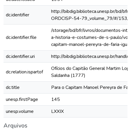
http://bibdig.biblioteca.unesp.br/bd/bf
dc.identifier
ORDCISP-54-79_volume_79/#/153/
/storage/bd/bfr/livros/documentos-int
dc.identifier.file
a-historia-e-costumes-de-s-paulo/vol-
capitam-manoel-pereyra-de-faria-igua
dc.identifier.uri
http://bibdig.biblioteca.unesp.br/hand
Ofícios do Capitão General Martim Lo
dc.relation.ispartof
Saldanha (1777)
dc.title
Para o Capitam Manoel Pereyra de Fari
unesp.firstPage
145
unesp.volume
LXXIX
Arquivos