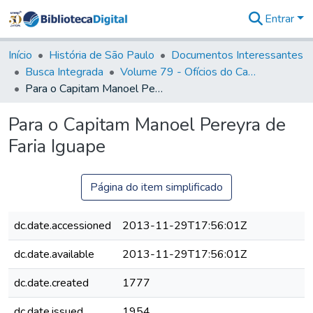
Entrar
Comunidades
&
Início
História de São Paulo
Documentos Interessantes
Coleções
Busca Integrada
Volume 79 - Ofícios do Capitão General Martim Lopes Lobo de Saldanha (1777)
Tudo na
Para o Capitam Manoel Pereyra de Faria Iguape
Biblioteca
Digital
Para o Capitam Manoel Pereyra de
Estatísticas
Faria Iguape
Página do item simplificado
dc.date.accessioned
2013-11-29T17:56:01Z
dc.date.available
2013-11-29T17:56:01Z
dc.date.created
1777
dc.date.issued
1954