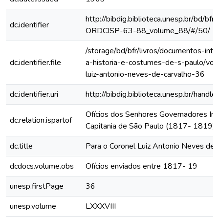
http://bibdig.biblioteca.unesp.br/bd/bf
dc.identifier
ORDCISP-63-88_volume_88/#/50/
/storage/bd/bfr/livros/documentos-int
dc.identifier.file
a-historia-e-costumes-de-s-paulo/vol
luiz-antonio-neves-de-carvalho-36
dc.identifier.uri
http://bibdig.biblioteca.unesp.br/hand
Ofícios dos Senhores Governadores Int
dc.relation.ispartof
Capitania de São Paulo (1817- 1819)
dc.title
Para o Coronel Luiz Antonio Neves de 
dcdocs.volume.obs
Ofícios enviados entre 1817- 19
unesp.firstPage
36
unesp.volume
LXXXVIII