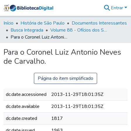
Entrar
Comunidades
&
Início
História de São Paulo
Documentos Interessantes
Coleções
Busca Integrada
Volume 88 - Ofícios dos Senhores Governadores Interinos da Capitania de São Paulo (1817- 1819)
Tudo na
Para o Coronel Luiz Antonio Neves de Carvalho.
Biblioteca
Digital
Para o Coronel Luiz Antonio Neves
Estatísticas
de Carvalho.
Página do item simplificado
dc.date.accessioned
2013-11-29T18:01:35Z
dc.date.available
2013-11-29T18:01:35Z
dc.date.created
1817
dc.date.issued
1963