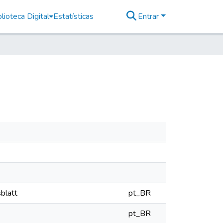
lioteca Digital
Estatísticas
Entrar
sblatt
pt_BR
pt_BR