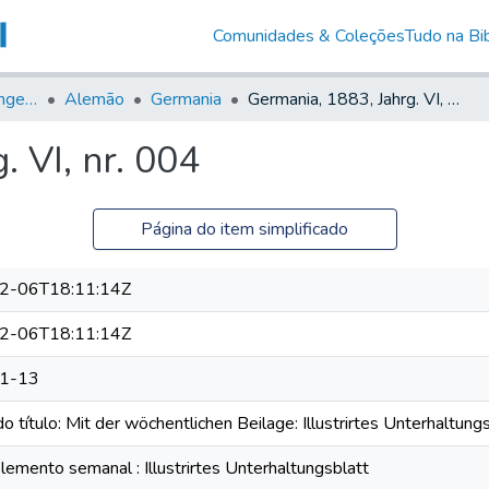
Comunidades & Coleções
Tudo na Bib
Jornais em Língua Estrangeira
Alemão
Germania
Germania, 1883, Jahrg. VI, nr. 004
. VI, nr. 004
Página do item simplificado
2-06T18:11:14Z
2-06T18:11:14Z
1-13
o título: Mit der wöchentlichen Beilage: Illustrirtes Unterhaltung
emento semanal : Illustrirtes Unterhaltungsblatt