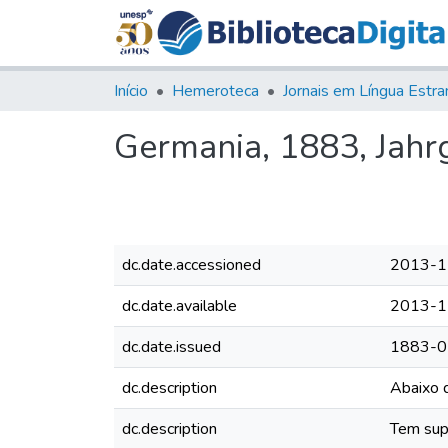
Início
Hemeroteca
Germania, 1883, Jahrg
dc.date.accessioned
2013-1
dc.date.available
2013-1
dc.date.issued
1883-0
dc.description
Abaixo d
dc.description
Tem supl