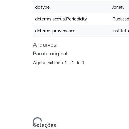
dc.type
Jornal
dcterms.accrualPeriodicity
Publica
dcterms.provenance
Institut
Arquivos
Pacote original
Agora exibindo
1 - 1 de 1
Carregando...
Coleções