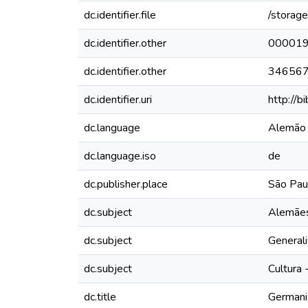
dc.identifier.file
/storag
dc.identifier.other
00001
dc.identifier.other
34656
dc.identifier.uri
http://b
dc.language
Alemão
dc.language.iso
de
dc.publisher.place
São Paul
dc.subject
Alemães 
dc.subject
Generali
dc.subject
Cultura 
dc.title
Germania