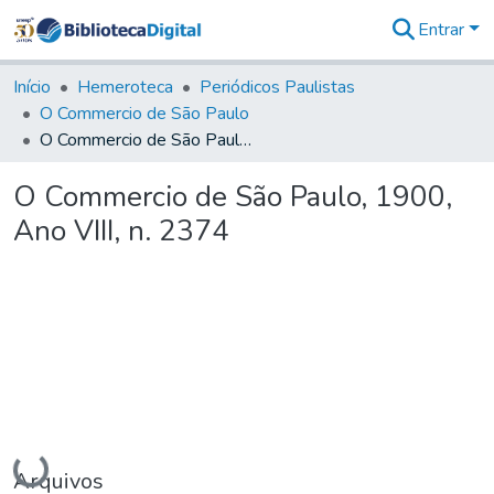
Entrar
Comunidades
&
Início
Hemeroteca
Periódicos Paulistas
Coleções
O Commercio de São Paulo
Tudo na
O Commercio de São Paulo, 1900, Ano VIII, n. 2374
Biblioteca
Digital
O Commercio de São Paulo, 1900,
Estatísticas
Ano VIII, n. 2374
Carregando...
Arquivos