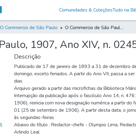
Comunidades & Coleções
Tudo na Bib
O Commercio de São Paulo
O Commercio de São Paulo, 1907, Ano XIV, n. 0245
aulo, 1907, Ano XIV, n. 024
Descrição
Publicado de 17 de janeiro de 1893 a 31 de dezembro d
domingo, exceto feriados. A partir do Ano VII, passa a se
dias
Arquivo gerado a partir das microfichas da Biblioteca Már
Interrupção da publicação após o fascículo Ano 14, n. 476
1906), reinicia com nova designação numérica a partir do f
01 (25 de setembro de 1906). A partir desta data, o jornal
às segundas-feiras
)
Abaixo do título : Redactor-chefe - Olympio Lima, Redacto
Arlindo Leal