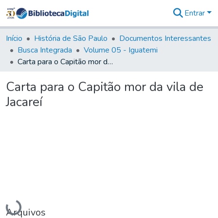
Entrar
Comunidades
&
Início
História de São Paulo
Documentos Interessantes
Coleções
Busca Integrada
Volume 05 - Iguatemi
Tudo na
Carta para o Capitão mor da vila de Jacareí
Biblioteca
Digital
Carta para o Capitão mor da vila de
Estatísticas
Jacareí
Carregando...
Arquivos