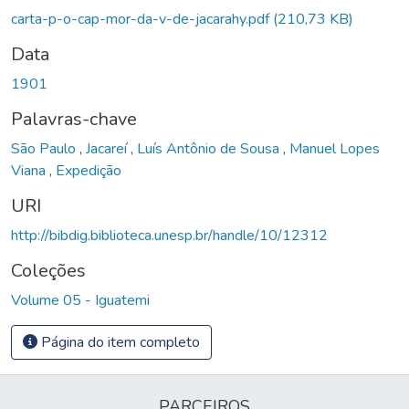
carta-p-o-cap-mor-da-v-de-jacarahy.pdf
(210,73 KB)
Data
1901
Palavras-chave
São Paulo
,
Jacareí
,
Luís Antônio de Sousa
,
Manuel Lopes
Viana
,
Expedição
URI
http://bibdig.biblioteca.unesp.br/handle/10/12312
Coleções
Volume 05 - Iguatemi
Página do item completo
PARCEIROS