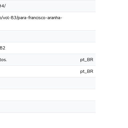
94/
/vol-83/para-francisco-aranha-
782
tos.
pt_BR
pt_BR