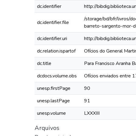
dc.identifier
http://bibdig.bibliote
/storage/bd/bfr/livros/
dc.identifier.file
barreto-sargento-mor-d
dc.identifier.uri
http://bibdig.biblioteca
dc.relation.ispartof
Ofícios do General Mart
dc.title
Para Francisco Aranha B
dcdocs.volume.obs
Ofícios enviados entre 
unesp.firstPage
90
unesp.lastPage
91
unesp.volume
LXXXIII
Arquivos