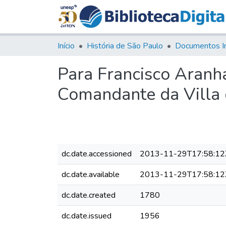
Início
História de São Paulo
Documentos I
Para Francisco Aranha
Comandante da Villa 
dc.date.accessioned
2013-11-29T17:58:12
dc.date.available
2013-11-29T17:58:12
dc.date.created
1780
dc.date.issued
1956