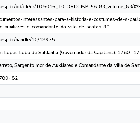
ca.unesp.br/bd/bfr/or/10.5016_10-ORDCISP-58-83_volume_83/#/
documentos-interessantes-para-a-historia-e-costumes-de-s-paulo
e-auxiliares-e-comandante-da-villa-de-santos-90
.unesp.br/handle/10/18975
im Lopes Lobo de Saldanha (Governador da Capitania): 1780- 1
arreto, Sargento mor de Auxiliares e Comandante da Villa de San
1780- 82