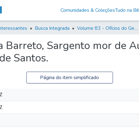
Comunidades & Coleções
Tudo na Bib
nteressantes
Busca Integrada
Volume 83 - Ofícios do General Martim Lopes Lobo de Saldanha (Governador da Capitania): 1780- 1782
 Barreto, Sargento mor de Au
de Santos.
Página do item simplificado
Z
Z