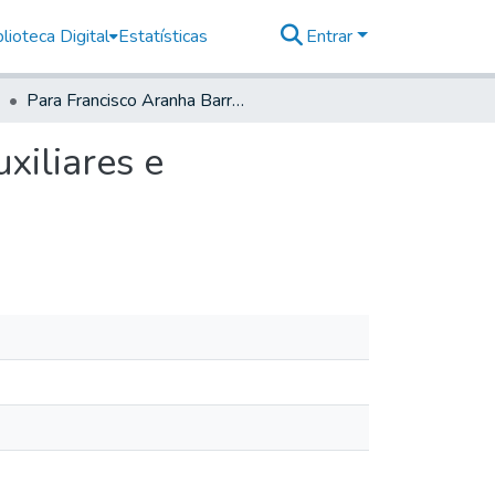
lioteca Digital
Estatísticas
Entrar
Para Francisco Aranha Barreto, Sargento mor de Auxiliares e Comandante da Villa de Santos.
xiliares e