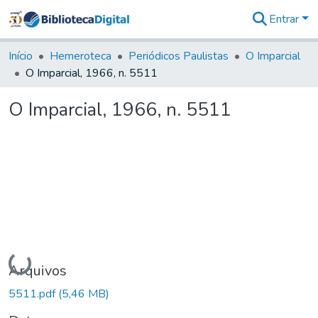
Entrar
Comunidades
&
Início
Hemeroteca
Periódicos Paulistas
O Imparcial
Coleções
O Imparcial, 1966, n. 5511
Tudo na
Biblioteca
O Imparcial, 1966, n. 5511
Digital
Estatísticas
Carregando...
Arquivos
5511.pdf
(5,46 MB)