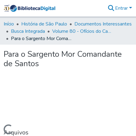
Entrar
Comunidades
&
Início
História de São Paulo
Documentos Interessantes
Coleções
Busca Integrada
Volume 80 - Ofícios do Capitão General Martim Lopes Lobo de Saldanha (1777-1780)
Tudo na
Para o Sargento Mor Comandante de Santos
Biblioteca
Digital
Para o Sargento Mor Comandante
Estatísticas
de Santos
Carregando...
Arquivos