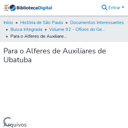
Entrar
Comunidades
&
Início
História de São Paulo
Documentos Interessantes
Coleções
Busca Integrada
Volume 92 - Ofícios do General D. Luiz aos diversos funcionários da Capitania (1768- 1772)
Tudo na
Para o Alferes de Auxiliares de Ubatuba
Biblioteca
Digital
Para o Alferes de Auxiliares de
Estatísticas
Ubatuba
Carregando...
Arquivos