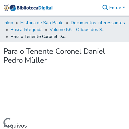
Entrar
Comunidades
&
Início
História de São Paulo
Documentos Interessantes
Coleções
Busca Integrada
Volume 88 - Ofícios dos Senhores Governadores Interinos da Capitania de São Paulo (1817- 1819)
Tudo na
Para o Tenente Coronel Daniel Pedro Müller
Biblioteca
Digital
Para o Tenente Coronel Daniel
Estatísticas
Pedro Müller
Carregando...
Arquivos