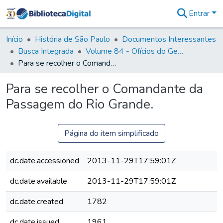
Entrar
Comunidades
&
Início
História de São Paulo
Documentos Interessantes
Coleções
Busca Integrada
Volume 84 - Ofícios do General Martins Lopes de Saldanha (Governador da Capitania): 1782- 1786
Tudo na
Para se recolher o Comandante da Passagem do Rio Grande.
Biblioteca
Digital
Para se recolher o Comandante da
Estatísticas
Passagem do Rio Grande.
Página do item simplificado
dc.date.accessioned
2013-11-29T17:59:01Z
dc.date.available
2013-11-29T17:59:01Z
dc.date.created
1782
dc.date.issued
1961