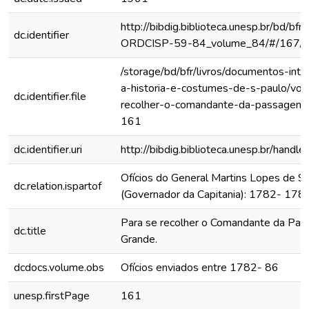
http://bibdig.biblioteca.unesp.br/bd/bf
dc.identifier
ORDCISP-59-84_volume_84/#/167/
/storage/bd/bfr/livros/documentos-int
a-historia-e-costumes-de-s-paulo/vol
dc.identifier.file
recolher-o-comandante-da-passagem-
161
dc.identifier.uri
http://bibdig.biblioteca.unesp.br/hand
Ofícios do General Martins Lopes de S
dc.relation.ispartof
(Governador da Capitania): 1782- 178
Para se recolher o Comandante da Pa
dc.title
Grande.
dcdocs.volume.obs
Ofícios enviados entre 1782- 86
unesp.firstPage
161