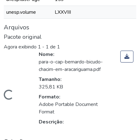
unesp.volume
LXXVIII
Arquivos
Pacote original
Agora exibindo
1 - 1 de 1
Nome:
para-o-cap-bernardo-bicudo-
chacim-em-aracariguama.pdf
Tamanho:
325,81 KB
Carregando...
Formato:
Adobe Portable Document
Format
Descrição: