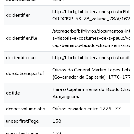
http://bibdig.biblioteca.unesp.br/bd/bf
dc.identifier
ORDCISP-53-78_volume_78/#/162/
/storage/bd/bfr/livros/documentos-int
dc.identifier.file
a-historia-e-costumes-de-s-paulo/vol-l
cap-bernardo-bicudo-chacim-em-araca
dc.identifier.uri
http://bibdig.biblioteca.unesp.br/hand
Ofícios do General Martim Lopes Lobo
dc.relation.ispartof
(Governador da Capitania): 1776-1777
Para o Capitam Bernardo Bicudo Chac
dc.title
Araçariguama.
dcdocs.volume.obs
Ofícios enviados entre 1776- 77
unesp.firstPage
158
unesp.lastPage
159