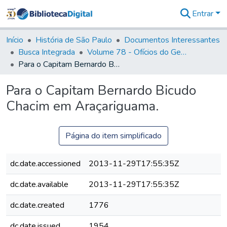
Entrar
Comunidades
&
Início
História de São Paulo
Documentos Interessantes
Coleções
Busca Integrada
Volume 78 - Ofícios do General Martim Lopes Lobo de Saldanha (1777)
Tudo na
Para o Capitam Bernardo Bicudo Chacim em Araçariguama.
Biblioteca
Digital
Para o Capitam Bernardo Bicudo
Estatísticas
Chacim em Araçariguama.
Página do item simplificado
dc.date.accessioned
2013-11-29T17:55:35Z
dc.date.available
2013-11-29T17:55:35Z
dc.date.created
1776
dc.date.issued
1954