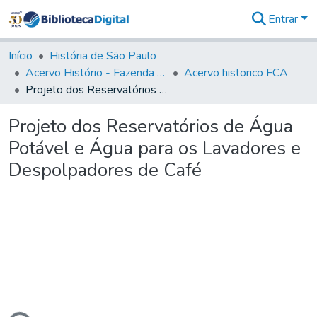
Entrar
Comunidades
&
Início
História de São Paulo
Coleções
Acervo Histório - Fazenda Lageado
Acervo historico FCA
Tudo na
Projeto dos Reservatórios de Água Potável e Água para os Lavadores e Despolpadores de Café
Biblioteca
Digital
Projeto dos Reservatórios de Água
Estatísticas
Potável e Água para os Lavadores e
Despolpadores de Café