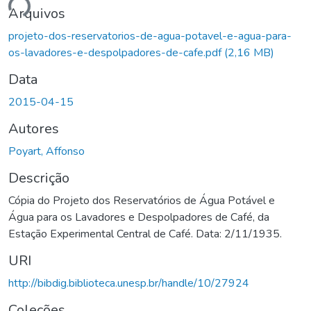
ando...
Arquivos
projeto-dos-reservatorios-de-agua-potavel-e-agua-para-
os-lavadores-e-despolpadores-de-cafe.pdf
(2,16 MB)
Data
2015-04-15
Autores
Poyart, Affonso
Descrição
Cópia do Projeto dos Reservatórios de Água Potável e
Água para os Lavadores e Despolpadores de Café, da
Estação Experimental Central de Café. Data: 2/11/1935.
URI
http://bibdig.biblioteca.unesp.br/handle/10/27924
Coleções