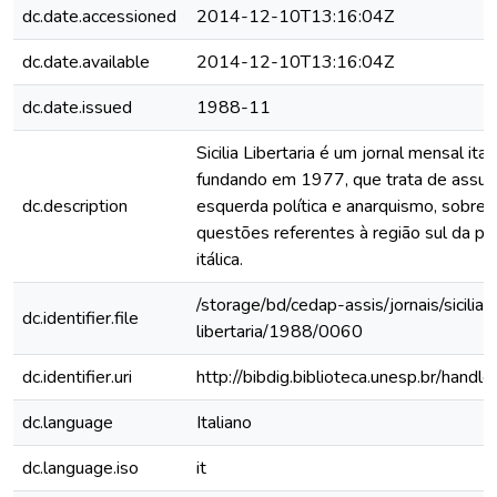
dc.date.accessioned
2014-12-10T13:16:04Z
dc.date.available
2014-12-10T13:16:04Z
dc.date.issued
1988-11
Sicilia Libertaria é um jornal mensal ital
fundando em 1977, que trata de assun
dc.description
esquerda política e anarquismo, sobre
questões referentes à região sul da pe
itálica.
/storage/bd/cedap-assis/jornais/sicilia-
dc.identifier.file
libertaria/1988/0060
dc.identifier.uri
http://bibdig.biblioteca.unesp.br/hand
dc.language
Italiano
dc.language.iso
it