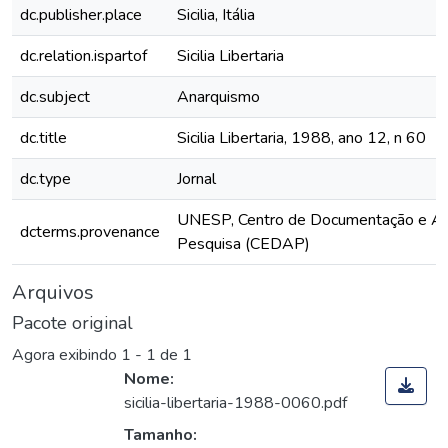
dc.publisher.place
Sicilia, Itália
dc.relation.ispartof
Sicilia Libertaria
dc.subject
Anarquismo
dc.title
Sicilia Libertaria, 1988, ano 12, n 60
dc.type
Jornal
UNESP, Centro de Documentação e Ap
dcterms.provenance
Pesquisa (CEDAP)
Arquivos
Pacote original
Agora exibindo
1 - 1 de 1
Nome:
sicilia-libertaria-1988-0060.pdf
Tamanho: