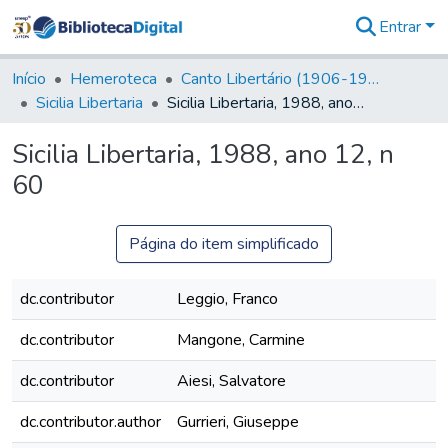
Entrar
Comunidades
&
Início
Hemeroteca
Canto Libertário (1906-1995)
Coleções
Sicilia Libertaria
Sicilia Libertaria, 1988, ano 12, n 60
Tudo na
Biblioteca
Sicilia Libertaria, 1988, ano 12, n
Digital
60
Estatísticas
Página do item simplificado
dc.contributor
Leggio, Franco
dc.contributor
Mangone, Carmine
dc.contributor
Aiesi, Salvatore
dc.contributor.author
Gurrieri, Giuseppe