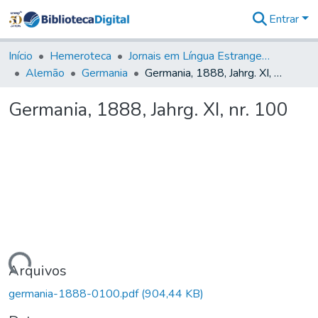
Entrar
Comunidades
&
Início
Hemeroteca
Jornais em Língua Estrangeira
Coleções
Alemão
Germania
Germania, 1888, Jahrg. XI, nr. 100
Tudo na
Biblioteca
Germania, 1888, Jahrg. XI, nr. 100
Digital
Estatísticas
rregando...
Arquivos
germania-1888-0100.pdf
(904,44 KB)