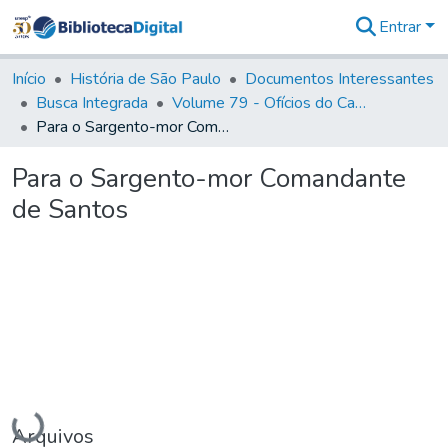
Entrar
Comunidades
&
Início
História de São Paulo
Documentos Interessantes
Coleções
Busca Integrada
Volume 79 - Ofícios do Capitão General Martim Lopes Lobo de Saldanha (1777)
Tudo na
Para o Sargento-mor Comandante de Santos
Biblioteca
Digital
Para o Sargento-mor Comandante
Estatísticas
de Santos
Carregando...
Arquivos