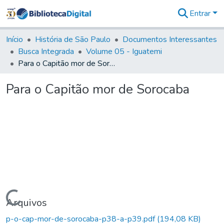
Entrar
Comunidades
&
Início
História de São Paulo
Documentos Interessantes
Coleções
Busca Integrada
Volume 05 - Iguatemi
Tudo na
Para o Capitão mor de Sorocaba
Biblioteca
Digital
Para o Capitão mor de Sorocaba
Estatísticas
Carregando...
Arquivos
p-o-cap-mor-de-sorocaba-p38-a-p39.pdf
(194,08 KB)