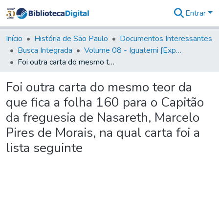
Entrar
Comunidades
&
Início
História de São Paulo
Documentos Interessantes
Coleções
Busca Integrada
Volume 08 - Iguatemi [Expedições para proteção e sustento]
Tudo na
Foi outra carta do mesmo teor da que fica a folha 160 para o Capitão da freguesia de Nasareth, Marcelo Pires de Morais, na qual carta foi a lista seguinte
Biblioteca
Digital
Foi outra carta do mesmo teor da
Estatísticas
que fica a folha 160 para o Capitão
da freguesia de Nasareth, Marcelo
Pires de Morais, na qual carta foi a
lista seguinte