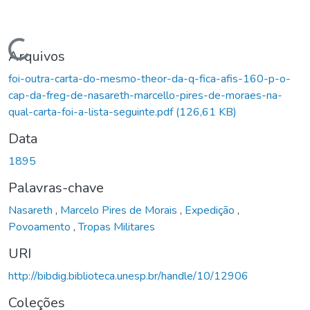
Carregando...
Arquivos
foi-outra-carta-do-mesmo-theor-da-q-fica-afis-160-p-o-
cap-da-freg-de-nasareth-marcello-pires-de-moraes-na-
qual-carta-foi-a-lista-seguinte.pdf
(126,61 KB)
Data
1895
Palavras-chave
Nasareth
,
Marcelo Pires de Morais
,
Expedição
,
Povoamento
,
Tropas Militares
URI
http://bibdig.biblioteca.unesp.br/handle/10/12906
Coleções