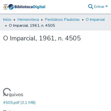
Entrar
Comunidades
&
Início
Hemeroteca
Periódicos Paulistas
O Imparcial
Coleções
O Imparcial, 1961, n. 4505
Tudo na
Biblioteca
O Imparcial, 1961, n. 4505
Digital
Estatísticas
Carregando...
Arquivos
4505.pdf
(3,1 MB)