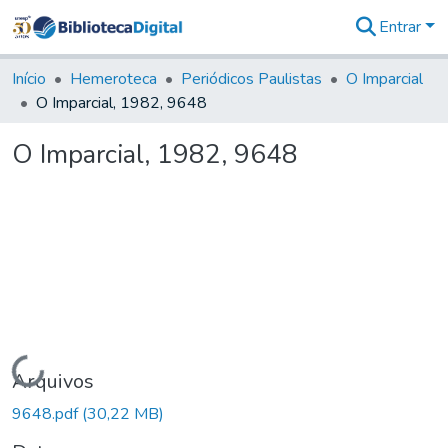
Entrar
Comunidades
&
Início
Hemeroteca
Periódicos Paulistas
O Imparcial
Coleções
O Imparcial, 1982, 9648
Tudo na
Biblioteca
O Imparcial, 1982, 9648
Digital
Estatísticas
Carregando...
Arquivos
9648.pdf
(30,22 MB)