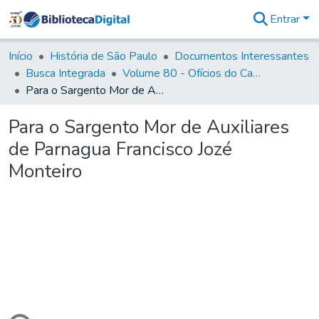
Entrar
Comunidades
&
Início
História de São Paulo
Documentos Interessantes
Coleções
Busca Integrada
Volume 80 - Ofícios do Capitão General Martim Lopes Lobo de Saldanha (1777-1780)
Tudo na
Para o Sargento Mor de Auxiliares de Parnagua Francisco Jozé Monteiro
Biblioteca
Digital
Para o Sargento Mor de Auxiliares
Estatísticas
de Parnagua Francisco Jozé
Monteiro