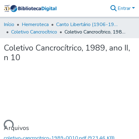
Entrar
Comunidades
&
Início
Hemeroteca
Canto Libertário (1906-1995)
Coleções
Coletivo Cancrocítrico
Coletivo Cancrocítrico, 1989, ano II, n 10
Tudo na
Biblioteca
Coletivo Cancrocítrico, 1989, ano II,
Digital
n 10
Estatísticas
gando...
Arquivos
coletivo-cancrocitrico-1989-0010.pdf
(923,46 KB)