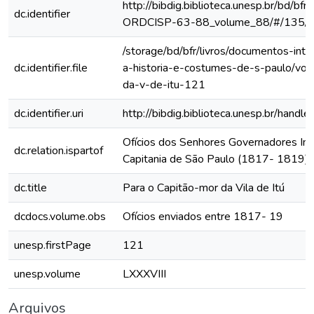
http://bibdig.biblioteca.unesp.br/bd/bf
dc.identifier
ORDCISP-63-88_volume_88/#/135/
/storage/bd/bfr/livros/documentos-int
dc.identifier.file
a-historia-e-costumes-de-s-paulo/vol
da-v-de-itu-121
dc.identifier.uri
http://bibdig.biblioteca.unesp.br/hand
Ofícios dos Senhores Governadores Int
dc.relation.ispartof
Capitania de São Paulo (1817- 1819)
dc.title
Para o Capitão-mor da Vila de Itú
dcdocs.volume.obs
Ofícios enviados entre 1817- 19
unesp.firstPage
121
unesp.volume
LXXXVIII
Arquivos