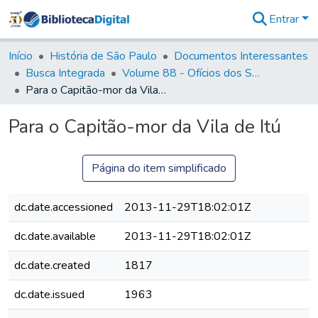
Entrar
Comunidades
&
Início
História de São Paulo
Documentos Interessantes
Coleções
Busca Integrada
Volume 88 - Ofícios dos Senhores Governadores Interinos da Capitania de São Paulo (1817- 1819)
Tudo na
Para o Capitão-mor da Vila de Itú
Biblioteca
Digital
Para o Capitão-mor da Vila de Itú
Estatísticas
Página do item simplificado
dc.date.accessioned
2013-11-29T18:02:01Z
dc.date.available
2013-11-29T18:02:01Z
dc.date.created
1817
dc.date.issued
1963