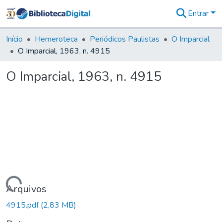
Entrar
Comunidades
&
Início
Hemeroteca
Periódicos Paulistas
O Imparcial
Coleções
O Imparcial, 1963, n. 4915
Tudo na
Biblioteca
O Imparcial, 1963, n. 4915
Digital
Estatísticas
Carregando...
Arquivos
4915.pdf
(2,83 MB)