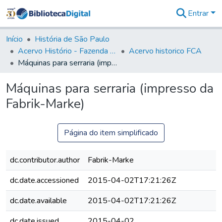
Entrar
Comunidades
&
Início
História de São Paulo
Coleções
Acervo Histório - Fazenda Lageado
Acervo historico FCA
Tudo na
Máquinas para serraria (impresso da Fabrik-Marke)
Biblioteca
Digital
Máquinas para serraria (impresso da
Estatísticas
Fabrik-Marke)
Página do item simplificado
dc.contributor.author
Fabrik-Marke
dc.date.accessioned
2015-04-02T17:21:26Z
dc.date.available
2015-04-02T17:21:26Z
dc.date.issued
2015-04-02