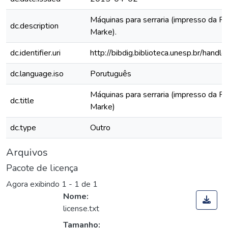
Máquinas para serraria (impresso da Fa
dc.description
Marke).
dc.identifier.uri
http://bibdig.biblioteca.unesp.br/hand
dc.language.iso
Porutuguês
Máquinas para serraria (impresso da Fa
dc.title
Marke)
dc.type
Outro
Arquivos
Pacote de licença
Agora exibindo
1 - 1 de 1
Nome:
license.txt
Tamanho: