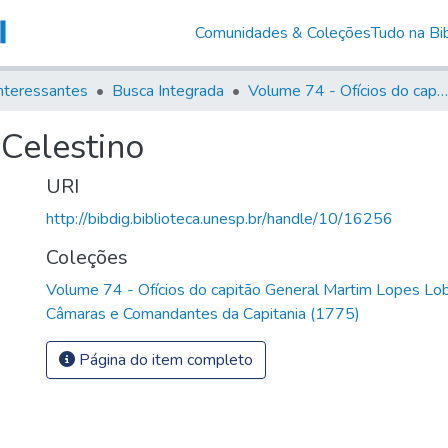
Comunidades & Coleções
Tudo na Bib
nteressantes
Busca Integrada
Volume 74 - Ofícios do capitão General Martim Lopes Lobo de Saldanha às Câmaras e Comandantes da Capitania (1775)
 Celestino
URI
http://bibdig.biblioteca.unesp.br/handle/10/16256
Coleções
Volume 74 - Ofícios do capitão General Martim Lopes Lo
Câmaras e Comandantes da Capitania (1775)
Página do item completo