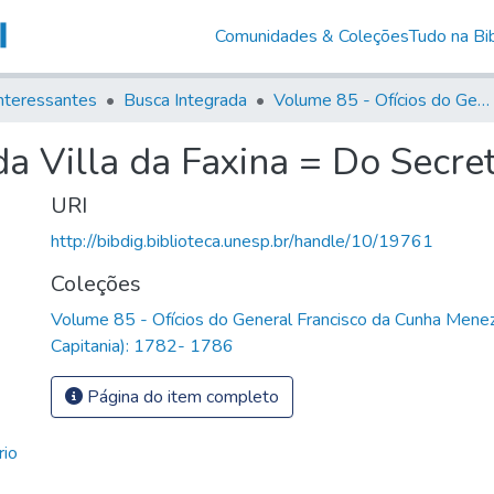
Comunidades & Coleções
Tudo na Bib
nteressantes
Busca Integrada
Volume 85 - Ofícios do General Francisco da Cunha Menezes (Governador da Capitania): 1782- 1786
da Villa da Faxina = Do Secre
URI
http://bibdig.biblioteca.unesp.br/handle/10/19761
Coleções
Volume 85 - Ofícios do General Francisco da Cunha Mene
Capitania): 1782- 1786
Página do item completo
rio