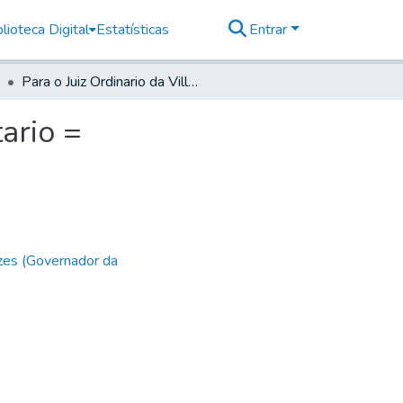
lioteca Digital
Estatísticas
Entrar
Para o Juiz Ordinario da Villa da Faxina = Do Secretario =
tario =
zes (Governador da