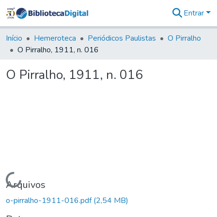
Entrar
Comunidades
&
Início
Hemeroteca
Periódicos Paulistas
O Pirralho
Coleções
O Pirralho, 1911, n. 016
Tudo na
Biblioteca
O Pirralho, 1911, n. 016
Digital
Estatísticas
Carregando...
Arquivos
o-pirralho-1911-016.pdf
(2,54 MB)