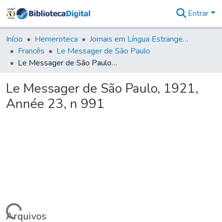
Entrar
Comunidades
&
Início
Hemeroteca
Jornais em Língua Estrangeira
Coleções
Francês
Le Messager de São Paulo
Tudo na
Le Messager de São Paulo, 1921, Année 23, n 991
Biblioteca
Digital
Le Messager de São Paulo, 1921,
Estatísticas
Année 23, n 991
Arquivos