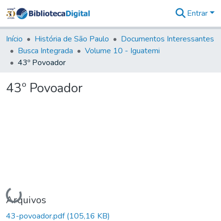
Entrar
Comunidades
&
Início
História de São Paulo
Documentos Interessantes
Coleções
Busca Integrada
Volume 10 - Iguatemi
Tudo na
43º Povoador
Biblioteca
Digital
43º Povoador
Estatísticas
Carregando...
Arquivos
43-povoador.pdf
(105,16 KB)