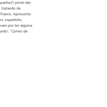
spanha.O jornal não
s tratando da
e Franco. Apresenta
es, espanhóis,
acam por ter alguma
undo”, “Correo de