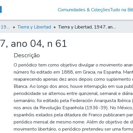
Comunidades & Coleções
Tudo na Bib
Canto Libertário (1906-1995)
Tierra y Libertad
Tierra y Libertad, 1947, ano 04, n 61
7, ano 04, n 61
Descrição
O periódico tem como objetivo divulgar o movimento anarq
número foi editado em 1888, em Gracia, na Espanha. Man
reaparecendo apenas dez anos depois como suplemento 
Blanca. Ao longo dos anos, houve interrupção em sua publ
periodicidade se alternou entre quinzenal, semanal e diár
semanário, foi editado pela Federación Anarquista Ibérica (
nos anos da Revolução Espanhola (1936-39). No México,
espanhóis exilados pela ditadura de Franco publicaram p
periódico mensal de mesmo nome. Além do objetivo de d
movimento libertário, o periódico pretendeu ser uma forma