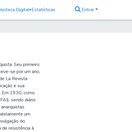
lioteca Digital
Estatísticas
Entrar
uista. Seu primeiro
teve-se por um ano,
de La Revista
icação e sua
ia. Em 1930, como
FAI), sendo diário
 anarquistas
aralelamente um
ivulgação do
 de resistência à