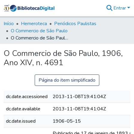
Entrar
Comunidades
&
Início
Hemeroteca
Periódicos Paulistas
Coleções
O Commercio de São Paulo
Tudo na
O Commercio de São Paulo, 1906, Ano XIV, n. 4691
Biblioteca
Digital
O Commercio de São Paulo, 1906,
Estatísticas
Ano XIV, n. 4691
Página do item simplificado
dc.date.accessioned
2013-11-08T19:41:04Z
dc.date.available
2013-11-08T19:41:04Z
dc.date.issued
1906-05-15
Publicado de 17 de janeiro de 1893 a