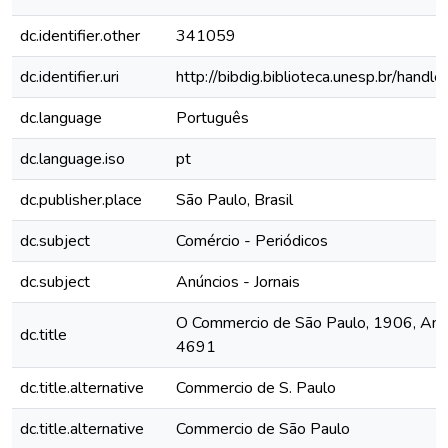
dc.identifier.other
341059
dc.identifier.uri
http://bibdig.biblioteca.unesp.br/hand
dc.language
Português
dc.language.iso
pt
dc.publisher.place
São Paulo, Brasil
dc.subject
Comércio - Periódicos
dc.subject
Anúncios - Jornais
O Commercio de São Paulo, 1906, Ano 
dc.title
4691
dc.title.alternative
Commercio de S. Paulo
dc.title.alternative
Commercio de São Paulo