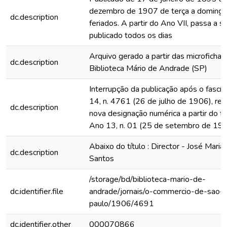
dezembro de 1907 de terça a domingo
dc.description
feriados. A partir do Ano VII, passa a s
publicado todos os dias
Arquivo gerado a partir das microfichas
dc.description
Biblioteca Mário de Andrade (SP)
Interrupção da publicação após o fascí
14, n. 4761 (26 de julho de 1906), rein
dc.description
nova designação numérica a partir do fa
Ano 13, n. 01 (25 de setembro de 19
Abaixo do título : Director - José Maria
dc.description
Santos
/storage/bd/biblioteca-mario-de-
dc.identifier.file
andrade/jornais/o-commercio-de-sao-
paulo/1906/4691
dc.identifier.other
000070866