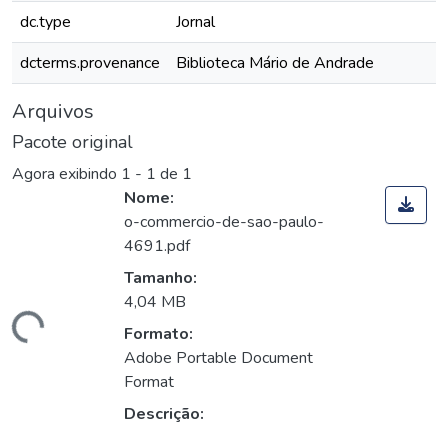
dc.type
Jornal
dcterms.provenance
Biblioteca Mário de Andrade
Arquivos
Pacote original
Agora exibindo
1 - 1 de 1
Nome:
o-commercio-de-sao-paulo-
4691.pdf
Tamanho:
4,04 MB
egando...
Formato:
Adobe Portable Document
Format
Descrição: