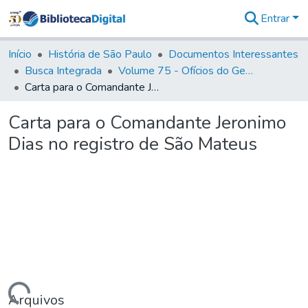
Entrar
Comunidades
&
Início
História de São Paulo
Documentos Interessantes
Coleções
Busca Integrada
Volume 75 - Ofícios do General Martim Lopes Lobo de Saldanha (Governador da Capitania): 1776-1777
Tudo na
Carta para o Comandante Jeronimo Dias no registro de São Mateus
Biblioteca
Digital
Carta para o Comandante Jeronimo
Estatísticas
Dias no registro de São Mateus
Arquivos