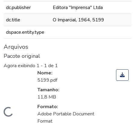
dc.publisher
Editora "Imprensa" Ltda
dc.title
O Imparcial, 1964, 5199
dspace.entity.type
Arquivos
Pacote original
Agora exibindo
1 - 1 de 1
Nome:
5199.pdf
Tamanho:
11,8 MB
Formato:
Carregando...
Adobe Portable Document
Format