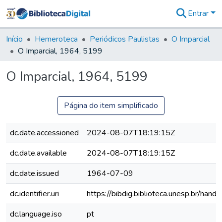
Entrar
Comunidades
&
Início
Hemeroteca
Periódicos Paulistas
O Imparcial
Coleções
O Imparcial, 1964, 5199
Tudo na
Biblioteca
O Imparcial, 1964, 5199
Digital
Estatísticas
Página do item simplificado
dc.date.accessioned
2024-08-07T18:19:15Z
dc.date.available
2024-08-07T18:19:15Z
dc.date.issued
1964-07-09
dc.identifier.uri
https://bibdig.biblioteca.unesp.br/han
dc.language.iso
pt