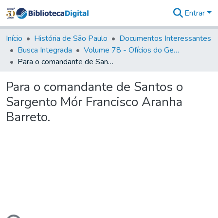
Entrar
Comunidades
&
Início
História de São Paulo
Documentos Interessantes
Coleções
Busca Integrada
Volume 78 - Ofícios do General Martim Lopes Lobo de Saldanha (1777)
Tudo na
Para o comandante de Santos o Sargento Mór Francisco Aranha Barreto.
Biblioteca
Digital
Para o comandante de Santos o
Estatísticas
Sargento Mór Francisco Aranha
Barreto.