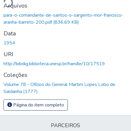
ndo...
Arquivos
para-o-comandante-de-santos-o-sargento-mor-francisco-
aranha-barreto-200.pdf
(836,69 KB)
Data
1954
URI
http://bibdig.biblioteca.unesp.br/handle/10/17519
Coleções
Volume 78 - Ofícios do General Martim Lopes Lobo de
Saldanha (1777)
Página do item completo
PARCEIROS