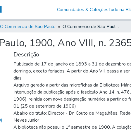
Comunidades & Coleções
Tudo na Bib
O Commercio de São Paulo
O Commercio de São Paulo, 1900, Ano VIII, n. 2365
aulo, 1900, Ano VIII, n. 236
Descrição
Publicado de 17 de janeiro de 1893 a 31 de dezembro d
domingo, exceto feriados. A partir do Ano VII, passa a se
dias
Arquivo gerado a partir das microfichas da Biblioteca Már
Interrupção da publicação após o fascículo Ano 14, n. 476
1906), reinicia com nova designação numérica a partir do f
01 (25 de setembro de 1906)
Abaixo do título: Director - Dr. Couto de Magalhães, Reda
)
Neves Junior
A biblioteca não possui o 1º semestre de 1900. A coleçã