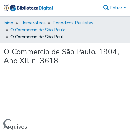
Entrar
Comunidades
&
Início
Hemeroteca
Periódicos Paulistas
Coleções
O Commercio de São Paulo
Tudo na
O Commercio de São Paulo, 1904, Ano XII, n. 3618
Biblioteca
Digital
O Commercio de São Paulo, 1904,
Estatísticas
Ano XII, n. 3618
Arquivos