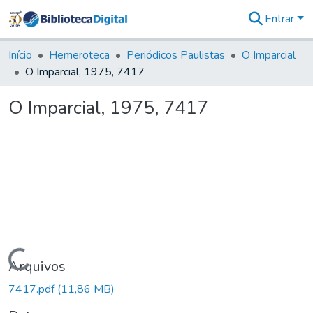
Entrar
Comunidades
&
Início
Hemeroteca
Periódicos Paulistas
O Imparcial
Coleções
O Imparcial, 1975, 7417
Tudo na
Biblioteca
O Imparcial, 1975, 7417
Digital
Estatísticas
Carregando...
Arquivos
7417.pdf
(11,86 MB)