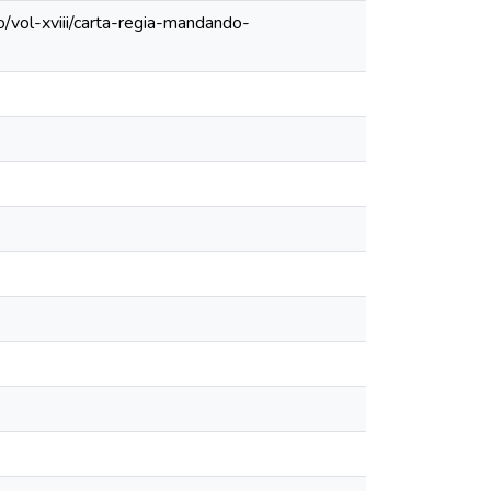
/vol-xviii/carta-regia-mandando-