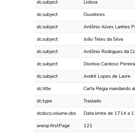
dc.subject
Lisboa
dc.subject
Ouvidores
dc.subject
Antônio Alves Lanhes P
dc.subject
João Teles da Silva
dc.subject
Antônio Rodrigues da C
dc.subject
Dionísio Cardoso Pereira
dc.subject
André Lopes de Lavre
dc.title
Carta Régia mandando a
dc.type
Traslado
dcdocs.volume.obs
Data limite de 1714 a 
unesp.firstPage
121