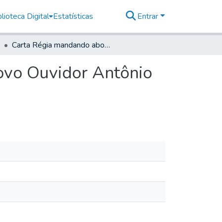
lioteca Digital
Estatísticas
Entrar
Carta Régia mandando abonar ajuda de custo ao novo Ouvidor Antônio Alves Lanhes Peixoto
ovo Ouvidor Antônio