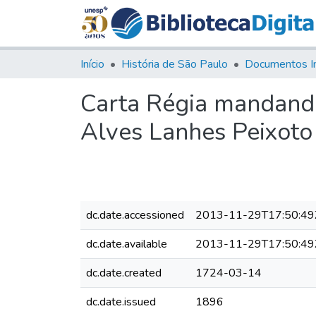
Início
História de São Paulo
Documentos I
Carta Régia mandando
Alves Lanhes Peixoto
dc.date.accessioned
2013-11-29T17:50:49
dc.date.available
2013-11-29T17:50:49
dc.date.created
1724-03-14
dc.date.issued
1896