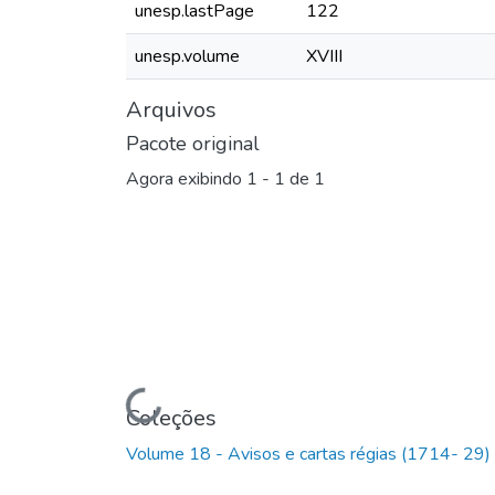
unesp.lastPage
122
unesp.volume
XVIII
Arquivos
Pacote original
Agora exibindo
1 - 1 de 1
Carregando...
Coleções
Volume 18 - Avisos e cartas régias (1714- 29)