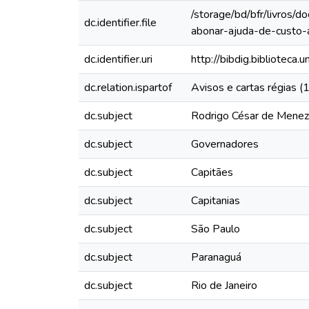
/storage/bd/bfr/livros/
dc.identifier.file
abonar-ajuda-de-custo-
dc.identifier.uri
http://bibdig.biblioteca
dc.relation.ispartof
Avisos e cartas régias 
dc.subject
Rodrigo César de Mene
dc.subject
Governadores
dc.subject
Capitães
dc.subject
Capitanias
dc.subject
São Paulo
dc.subject
Paranaguá
dc.subject
Rio de Janeiro