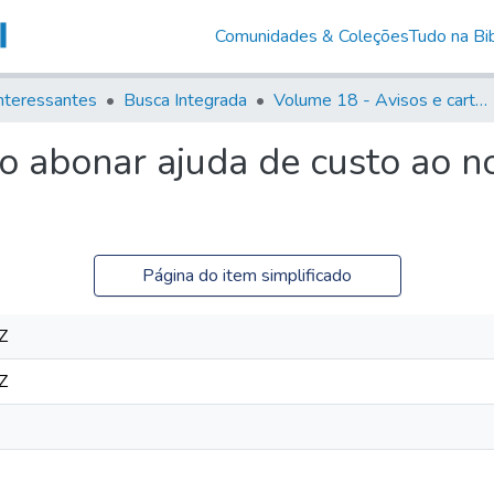
Comunidades & Coleções
Tudo na Bib
nteressantes
Busca Integrada
Volume 18 - Avisos e cartas régias (1714- 29)
 abonar ajuda de custo ao n
Página do item simplificado
Z
Z