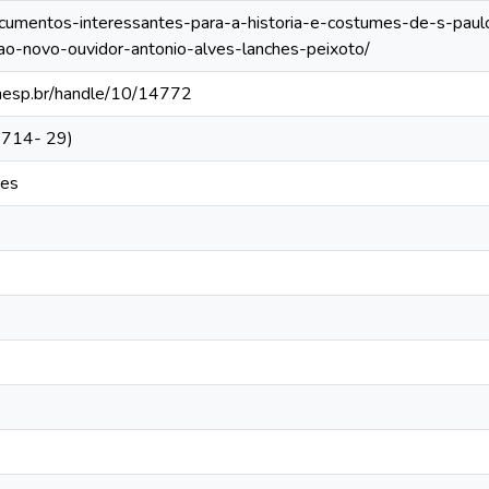
documentos-interessantes-para-a-historia-e-costumes-de-s-paulo
ao-novo-ouvidor-antonio-alves-lanches-peixoto/
.unesp.br/handle/10/14772
(1714- 29)
zes