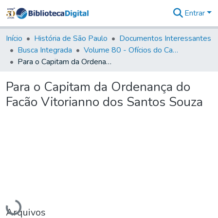
Entrar
Comunidades
&
Início
História de São Paulo
Documentos Interessantes
Coleções
Busca Integrada
Volume 80 - Ofícios do Capitão General Martim Lopes Lobo de Saldanha (1777-1780)
Tudo na
Para o Capitam da Ordenança do Facão Vitorianno dos Santos Souza
Biblioteca
Digital
Para o Capitam da Ordenança do
Estatísticas
Facão Vitorianno dos Santos Souza
Carregando...
Arquivos