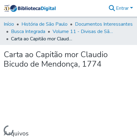
Entrar
Comunidades
&
Início
História de São Paulo
Documentos Interessantes
Coleções
Busca Integrada
Volume 11 - Divisas de São Paulo e Minas Gerais
Tudo na
Carta ao Capitão mor Claudio Bicudo de Mendonça, 1774
Biblioteca
Digital
Carta ao Capitão mor Claudio
Estatísticas
Bicudo de Mendonça, 1774
Carregando...
Arquivos