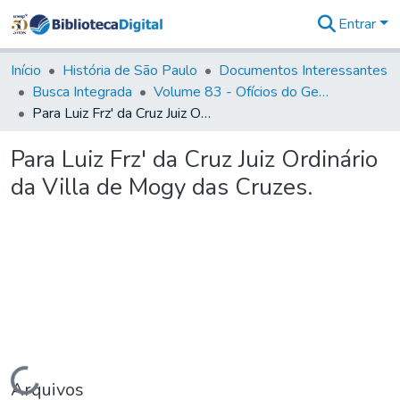
Entrar
Comunidades
&
Início
História de São Paulo
Documentos Interessantes
Coleções
Busca Integrada
Volume 83 - Ofícios do General Martim Lopes Lobo de Saldanha (Governador da Capitania): 1780- 1782
Tudo na
Para Luiz Frz' da Cruz Juiz Ordinário da Villa de Mogy das Cruzes.
Biblioteca
Digital
Para Luiz Frz' da Cruz Juiz Ordinário
Estatísticas
da Villa de Mogy das Cruzes.
Carregando...
Arquivos