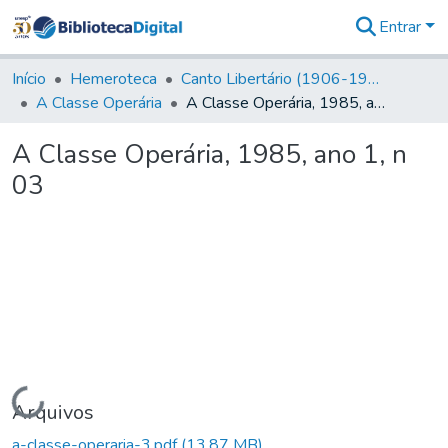
Entrar
Comunidades
&
Início
Hemeroteca
Canto Libertário (1906-1995)
Coleções
A Classe Operária
A Classe Operária, 1985, ano 1, n 03
Tudo na
Biblioteca
A Classe Operária, 1985, ano 1, n
Digital
03
Estatísticas
Carregando...
Arquivos
a-classe-operaria-3.pdf
(13,87 MB)